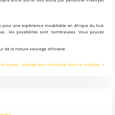
ris entre 250 et 600 euros par personne. Prévoyez
s pour une expérience inoubliable en Afrique du Sud.
aux… les possibilités sont nombreuses. Vous pouvez
ur de la nature sauvage africaine.
ari à pied : pistage des rhinocéros dans le zululand
lument