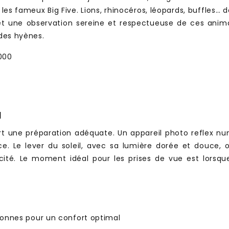
 fameux Big Five. Lions, rhinocéros, léopards, buffles… d
met une observation sereine et respectueuse de ces anim
es hyènes.
3000
N
rt une préparation adéquate. Un appareil photo reflex nu
. Le lever du soleil, avec sa lumière dorée et douce, of
é. Le moment idéal pour les prises de vue est lorsque l
onnes pour un confort optimal