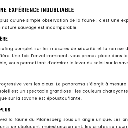
UNE EXPÉRIENCE INOUBLIABLE
 plus qu’une simple observation de la faune ; c’est une ex
a nature sauvage est incomparable.
IÈRE
riefing complet sur les mesures de sécurité et la remise
ère. Une fois l’envol imminent, vous prenez place dans la 
ible, vous permettant d’admirer le lever du soleil sur la sav
ogressive vers les cieux. Le panorama s’élargit à mesure 
 soleil est un spectacle grandiose : les couleurs chatoyante
ue sur la savane est époustouflante.
 PLUS
rvez la faune du Pilanesberg sous un angle unique. Les 
phants se déplacent majestueusement, les girafes se nourr