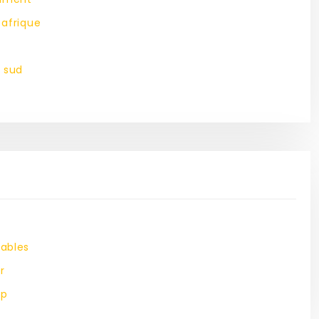
 afrique
u sud
iables
r
ap