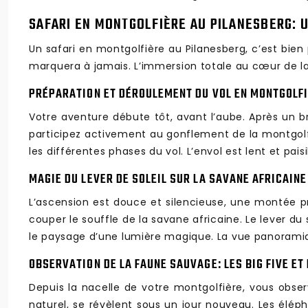
SAFARI EN MONTGOLFIÈRE AU PILANESBERG: 
Un safari en montgolfière au Pilanesberg, c’est bien
marquera à jamais. L’immersion totale au cœur de l
PRÉPARATION ET DÉROULEMENT DU VOL EN MONTGOLF
Votre aventure débute tôt, avant l’aube. Après un b
participez activement au gonflement de la montgolfi
les différentes phases du vol. L’envol est lent et pais
MAGIE DU LEVER DE SOLEIL SUR LA SAVANE AFRICAINE
L’ascension est douce et silencieuse, une montée pr
couper le souffle de la savane africaine. Le lever du
le paysage d’une lumière magique. La vue panoramiq
OBSERVATION DE LA FAUNE SAUVAGE: LES BIG FIVE ET
Depuis la nacelle de votre montgolfière, vous obse
naturel, se révèlent sous un jour nouveau. Les élé