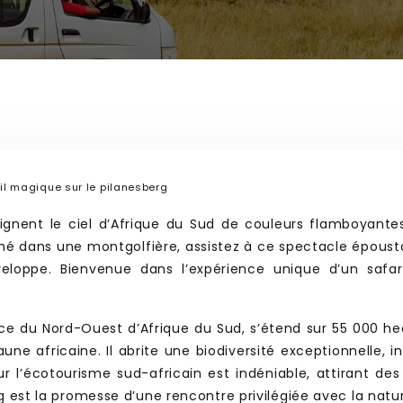
eil magique sur le pilanesberg
ignent le ciel d’Afrique du Sud de couleurs flamboyantes.
é dans une montgolfière, assistez à ce spectacle époustou
veloppe. Bienvenue dans l’expérience unique d’un safa
nce du Nord-Ouest d’Afrique du Sud, s’étend sur 55 000 he
une africaine. Il abrite une biodiversité exceptionnelle, i
r l’écotourisme sud-africain est indéniable, attirant des
rg est la promesse d’une rencontre privilégiée avec la nat