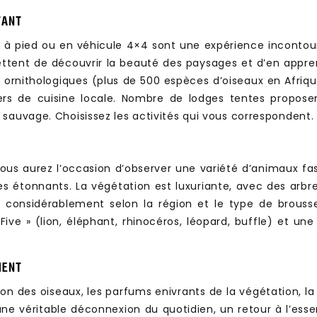
TANT
is à pied ou en véhicule 4×4 sont une expérience inconto
tent de découvrir la beauté des paysages et d’en apprend
ornithologiques (plus de 500 espèces d’oiseaux en Afrique
iers de cuisine locale. Nombre de lodges tentes propose
sauvage. Choisissez les activités qui vous correspondent.
Vous aurez l’occasion d’observer une variété d’animaux fa
les étonnants. La végétation est luxuriante, avec des arbr
nt considérablement selon la région et le type de brousse
Five » (lion, éléphant, rhinocéros, léopard, buffle) et u
MENT
u son des oiseaux, les parfums enivrants de la végétation, l
une véritable déconnexion du quotidien, un retour à l’esse