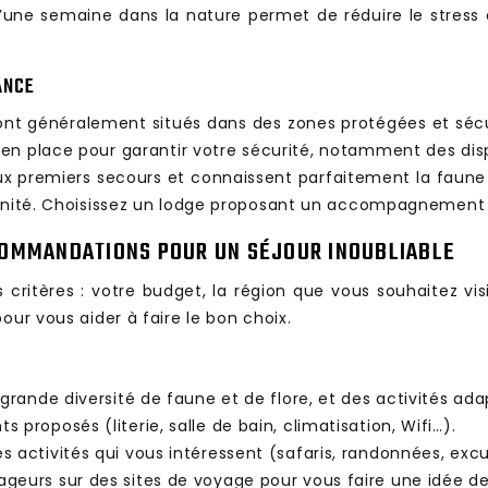
’une semaine dans la nature permet de réduire le stres
ANCE
s sont généralement situés dans des zones protégées et sé
n place pour garantir votre sécurité, notamment des disp
x premiers secours et connaissent parfaitement la faune et 
rénité. Choisissez un lodge proposant un accompagnement 
ECOMMANDATIONS POUR UN SÉJOUR INOUBLIABLE
critères : votre budget, la région que vous souhaitez visit
our vous aider à faire le bon choix.
 grande diversité de faune et de flore, et des activités ad
s proposés (literie, salle de bain, climatisation, Wifi…).
 activités qui vous intéressent (safaris, randonnées, excu
ageurs sur des sites de voyage pour vous faire une idée d