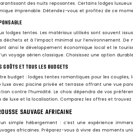
arantissant des nuits reposantes. Certains lodges luxueu
mique imprenable. Détendez-vous et profitez de ce mome
SPONSABLE
 lodges tentes. Les matériaux utilisés sont souvent issus
des déchets et à l’impact minimal sur l’environnement. D
isant ainsi le développement économique local et le touri
d’un voyage aérien classique. Choisissez une option durabl
ES GOÛTS ET TOUS LES BUDGETS
 votre budget : lodges tentes romantiques pour les couples
e luxe avec piscine privée et terrasse offrant une vue pa
ection contre l’humidité. Le choix dépendra de vos préfére
 de luxe et la localisation. Comparez les offres et trouvez 
BROUSSE SAUVAGE AFRICAINE
u’un simple hébergement : c’est une expérience immer
auvages africaines. Préparez-vous à vivre des moments uniq