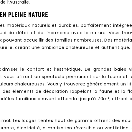
 l’Australie.
 EN PLEINE NATURE
es matériaux naturels et durables, parfaitement intégré
uci du détail et de l’harmonie avec la nature. Vous tro
 pouvant accueillir des familles nombreuses. Des matériaux 
naturelle, créant une ambiance chaleureuse et authentique.
ximiser le confort et l’esthétique. De grandes baies 
 et vous offrant un spectacle permanent sur la faune et la
couleurs chaleureuses. Vous y trouverez généralement un li
 des éléments de décoration rappelant la faune et la flo
odèles familiaux peuvent atteindre jusqu’à 70m², offrant 
imal. Les lodges tentes haut de gamme offrent des équipe
nte, électricité, climatisation réversible ou ventilation,