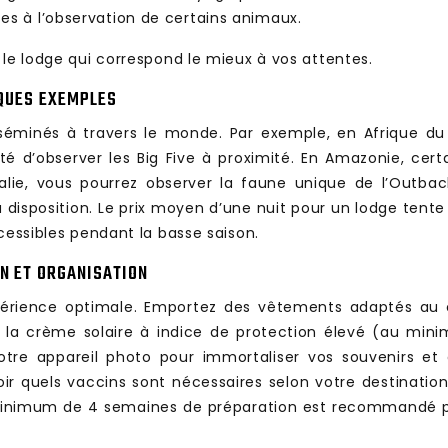
ces à l’observation de certains animaux.
 le lodge qui correspond le mieux à vos attentes.
LQUES EXEMPLES
éminés à travers le monde. Par exemple, en Afrique du 
lité d’observer les Big Five à proximité. En Amazonie, cer
stralie, vous pourrez observer la faune unique de l’Outb
nt à disposition. Le prix moyen d’une nuit pour un lodge te
cessibles pendant la basse saison.
ON ET ORGANISATION
érience optimale. Emportez des vêtements adaptés au cl
 la crème solaire à indice de protection élevé (au mini
otre appareil photo pour immortaliser vos souvenirs et 
 quels vaccins sont nécessaires selon votre destinatio
 minimum de 4 semaines de préparation est recommandé pour