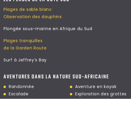
Plages de sable blanc
Observation des dauphins
Plongée sous-marine en Afrique du Sud
Plages tranquilles
de la Garden Route
Surf à Jeffrey’s Bay
AVENTURES DANS LA NATURE SUD-AFRICAINE
Randonnée
Aventure en kayak
Escalade
Exploration des grottes
Parapente
de Cango
L'Afrique du Sud vous attend : nature, culture et aventure !