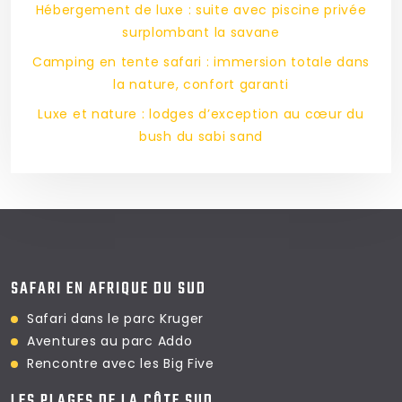
Hébergement de luxe : suite avec piscine privée
surplombant la savane
Camping en tente safari : immersion totale dans
la nature, confort garanti
Luxe et nature : lodges d’exception au cœur du
bush du sabi sand
SAFARI EN AFRIQUE DU SUD
Safari dans le parc Kruger
Aventures au parc Addo
Rencontre avec les Big Five
LES PLAGES DE LA CÔTE SUD